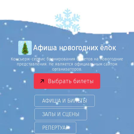
Афиша новогодних ёлок
Консьерж-сервис бронирования билетов на новогодние
представления. Не является официальным сайтом
организаторов.
Выбрать билеты
АФИША И БИЛЕТЫ
ЗАЛЫ И СЦЕНЫ
РЕПЕРТУАР