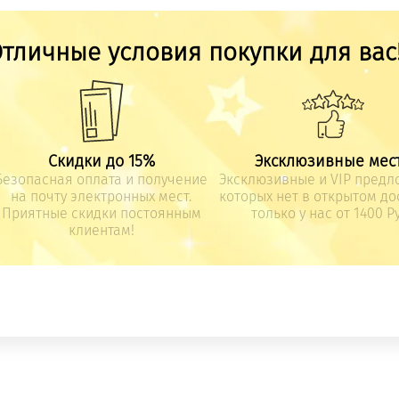
тличные условия покупки для вас
Скидки до 15%
Эксклюзивные мес
Безопасная оплата и получение
Эксклюзивные и VIP предл
на почту электронных мест.
которых нет в открытом дос
Приятные скидки постоянным
только у нас от 1400 Ру
клиентам!