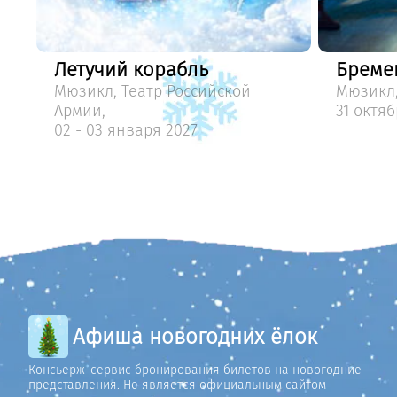
Бременские музыканты
Щелку
Мюзикл, Дом Музыки,
сказка
31 октября - 31 января 2027
28 дека
Афиша новогодних ёлок
Консьерж-сервис бронирования билетов на новогодние
представления. Не является официальным сайтом