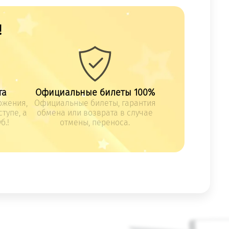
!
та
Официальные билеты 100%
ожения,
Официальные билеты, гарантия
тупе, а
обмена или возврата в случае
б.!
отмены, переноса.