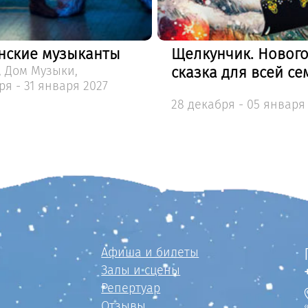
нчик. Новогодняя
Алиса: Время чудес
 для всей семьи
Ёлка, КЗ Москва, Шоу, К
Москва,
26 декабря - 08 января
бря - 05 января 2027
Афиша и билеты
Залы и сцены
Репертуар
Отзывы