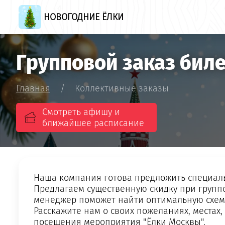
НОВОГОДНИЕ ЁЛКИ
Групповой заказ бил
Главная
/
Коллективные заказы
Смотреть афишу и
ближайшее расписание
Наша компания готова предложить специальн
Предлагаем существенную скидку при группо
менеджер поможет найти оптимальную схему
Расскажите нам о своих пожеланиях, места
посещения мероприятия "Ёлки Москвы".