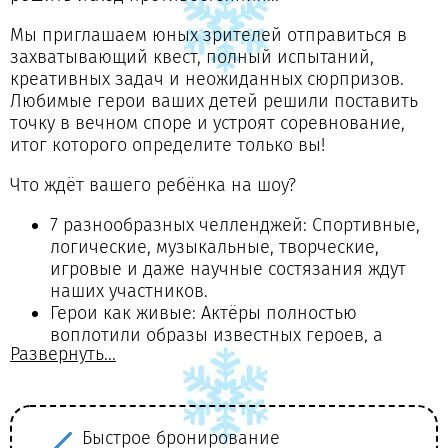
Мы приглашаем юных зрителей отправиться в
захватывающий квест, полный испытаний,
креативных задач и неожиданных сюрпризов.
Любимые герои ваших детей решили поставить
точку в вечном споре и устроят соревнование,
итог которого определите только вы!
Что ждёт вашего ребёнка на шоу?
7 разнообразных челленджей: Спортивные,
логические, музыкальные, творческие,
игровые и даже научные состязания ждут
наших участников.
Герои как живые: Актёры полностью
воплотили образы известных героев, а
Развернуть...
тематический реквизит делает
происходящее на сцене реальностью.
Все по-настоящему: Испытания помогут
ребятам раскрыть таланты, преодолеть
Волшебные новогодние
трудности и почувствовать значимость