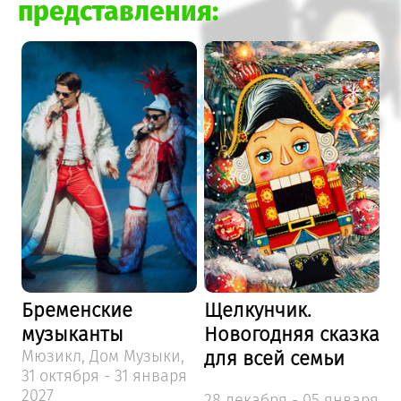
представления:
Бременские
Щелкунчик.
А
музыканты
Новогодняя сказка
ч
Мюзикл, Дом Музыки,
для всей семьи
Ё
31 октября - 31 января
К
2027
2
28 декабря - 05 января